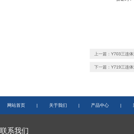
上一篇：
Y703三连
下一篇：
Y719三连
网站首页
关于我们
产品中心
|
|
|
联系我们