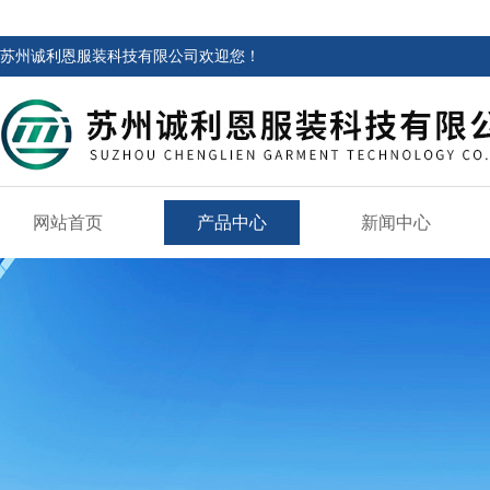
苏州诚利恩服装科技有限公司欢迎您！
网站首页
产品中心
新闻中心