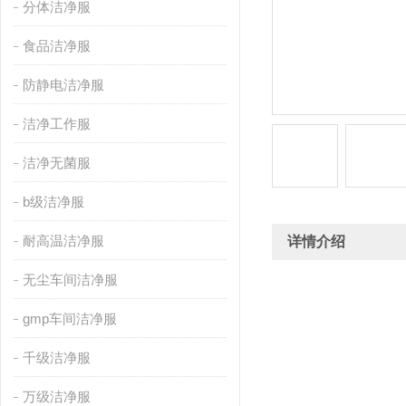
分体洁净服
食品洁净服
防静电洁净服
洁净工作服
洁净无菌服
b级洁净服
耐高温洁净服
详情介绍
无尘车间洁净服
gmp车间洁净服
千级洁净服
万级洁净服