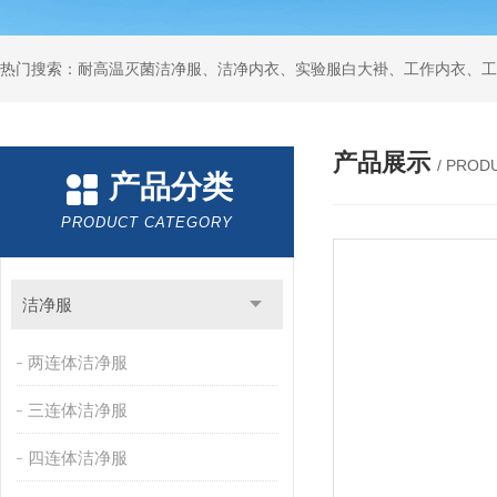
产品展示
/ PROD
产品分类
PRODUCT CATEGORY
洁净服
两连体洁净服
三连体洁净服
四连体洁净服