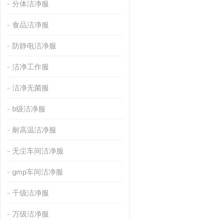
分体洁净服
食品洁净服
防静电洁净服
洁净工作服
洁净无菌服
b级洁净服
耐高温洁净服
无尘车间洁净服
gmp车间洁净服
千级洁净服
万级洁净服