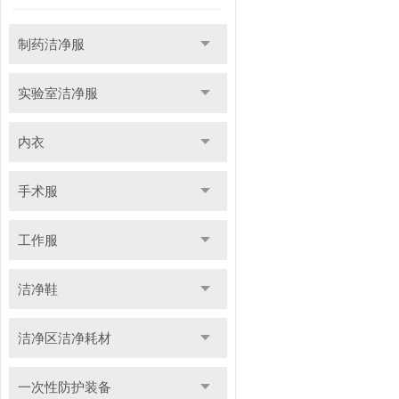
制药洁净服
实验室洁净服
内衣
手术服
工作服
洁净鞋
洁净区洁净耗材
一次性防护装备