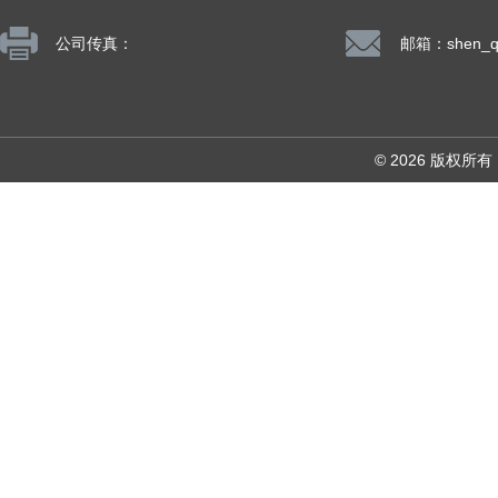
公司传真：
© 2026 版