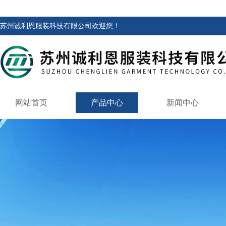
苏州诚利恩服装科技有限公司欢迎您！
网站首页
产品中心
新闻中心