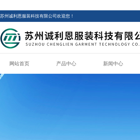
苏州诚利恩服装科技有限公司欢迎您！
网站首页
产品中心
新闻中心