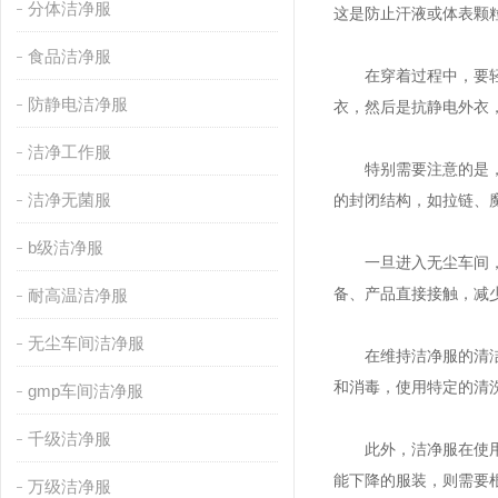
分体洁净服
这是防止汗液或体表颗
食品洁净服
在穿着过程中，要轻轻
防静电洁净服
衣，然后是抗静电外衣
洁净工作服
特别需要注意的是，洁
洁净无菌服
的封闭结构，如拉链、
b级洁净服
一旦进入无尘车间，就
备、产品直接接触，减
耐高温洁净服
无尘车间洁净服
在维持洁净服的清洁方
和消毒，使用特定的清
gmp车间洁净服
千级洁净服
此外，洁净服在使用过
能下降的服装，则需要
万级洁净服