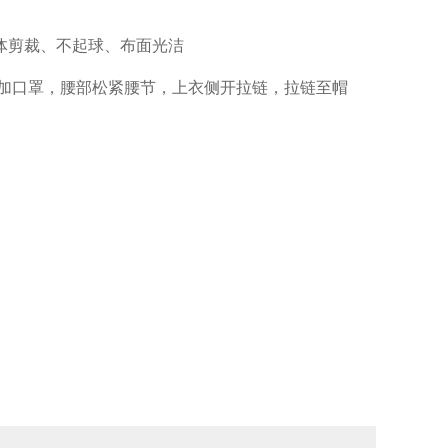
体剪裁、不起球、布面光洁
部加口罩，腰部松紧腰节，上衣侧开拉链，拉链至帽