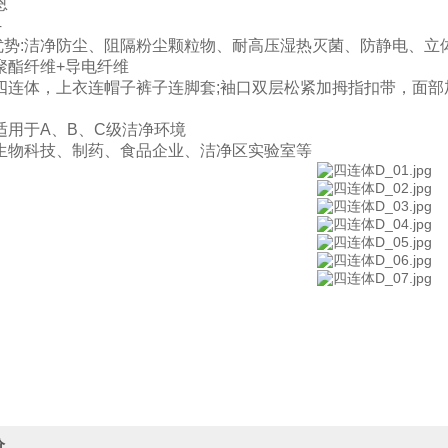
恩
4
优势:洁净防尘、阻隔粉尘颗粒物、耐高压湿热灭菌、防静电、立
聚酯纤维+导电纤维
:四连体，上衣连帽子裤子连脚套;袖口双层松紧加拇指扣带，面
适用于A、B、C级洁净环境
:生物科技、制药、食品企业、洁净区实验室等
价