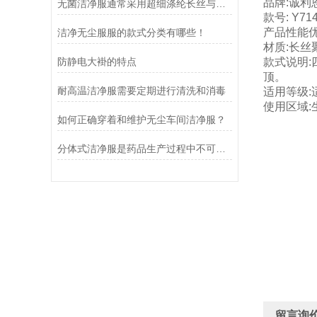
品牌:诚利
无菌洁净服通常采用超细涤纶长丝与导电纤维嵌织而成
款号: Y71
产品性能
洁净无尘服服的款式分类有哪些！
材质:长丝
防静电大褂的特点
款式说明
顶。
耐高温洁净服需要定期进行清洗和消毒
适用等级:
使用区域
如何正确穿着和维护无尘车间洁净服？
分体式洁净服是药品生产过程中不可少的防护装备
留言询