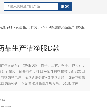
热门搜索：耐高温灭菌洁净服、洁净内衣、实验服白大褂、工作内衣、工作制服、洁净鞋、洁净鞋套、一次性个人防护（洁净服、隔离衣、口罩、发帽、手套、鞋套）、实验动物防护马甲系列等洁净安全防护用品。
药洁净服
>
药品生产洁净服
> Y714四连体药品生产洁净服D款
药品生产洁净服D款
四连体药品生产洁净服D款（帽子、上衣、裤子、脚套）；
拉链至帽顶，侧开拉链，袖口松紧加拇指扣带，面部加口
0.5网格防静电绸：长丝聚脂钎维+导电丝纤维；防静电效果
优质钩编松紧，耐反复水洗高温湿热灭菌。D款四连体洁净
714