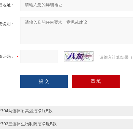
细地址：
充说明：
验证码：
请输入计算结果（
Y704两连体耐高温洁净服B款
Y703三连体生物制药洁净服B款