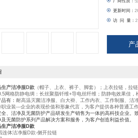
厂商性质：
更新时间：
2
访 问 量：
2
产
绍
品生产洁净服D款
（帽子、上衣、裤子、脚套）；上衣拉链，拉链
斜0.5网格防静电绸：长丝聚脂钎维+导电丝纤维；防静电效果
产品有：
耐高温灭菌洁净服、白大褂、工作内衣、工作制服、洁
持职业装---企业的表现价值和形象代言，为客户提供各种普通工
安全、洁净及无菌防护产品研发生产销售为一体的高科技企业。
净及无菌防护系列产品解决方案和服务，为客户创造利益价值。
品生产洁净服D款
四连体洁净服D款-侧开拉链