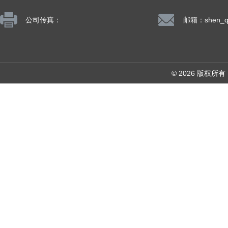
公司传真：
© 2026 版