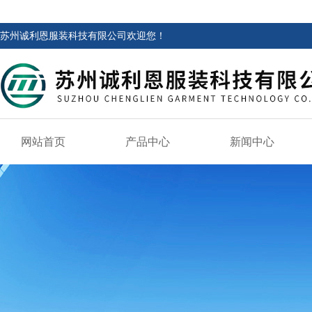
苏州诚利恩服装科技有限公司欢迎您！
网站首页
产品中心
新闻中心