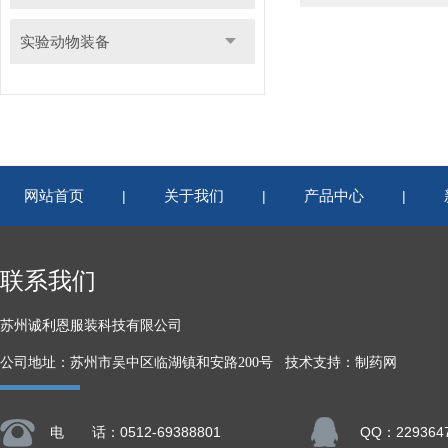
实验动物装备
网站首页
关于我们
产品中心
|
|
|
联系我们
苏州诚利恩服装科技有限公司
公司地址：苏州市吴中区临湖镇和安路200号 技术支持：
制药网
电 话：0512-69388801
QQ：229364