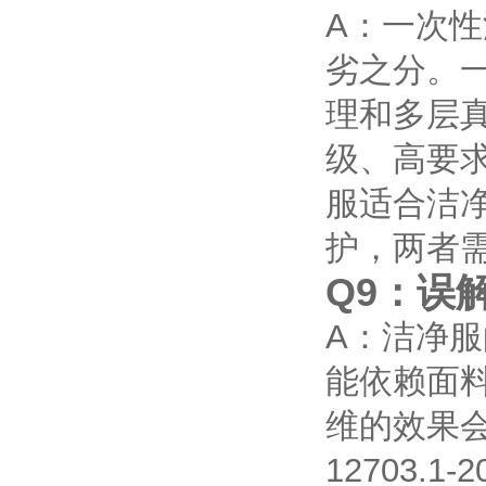
A：一次
劣之分。
理和多层
级、高要
服适合洁
护，两者
Q9：误
A：洁净
能依赖面
维的效果会
12703