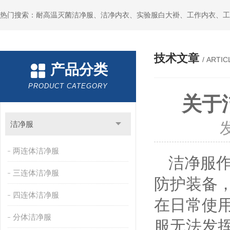
技术文章
/ ARTIC
产品分类
PRODUCT CATEGORY
关于
洁净服
两连体洁净服
洁净服
三连体洁净服
防护装备
四连体洁净服
在日常使
分体洁净服
服无法发