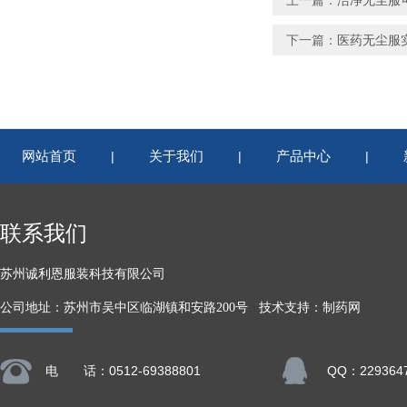
上一篇：
洁净无尘服
下一篇：
医药无尘服
网站首页
关于我们
产品中心
|
|
|
联系我们
苏州诚利恩服装科技有限公司
公司地址：苏州市吴中区临湖镇和安路200号 技术支持：
制药网
电 话：0512-69388801
QQ：229364