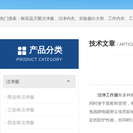
技术文章
/ ARTIC
产品分类
PRODUCT CATEGORY
洁净服
洁净工作服
有多种
两连体洁净服
同时便于观察和管理，
三连体洁净服
免因静电吸附尘埃而影
定的防护性能，但同样
四连体洁净服