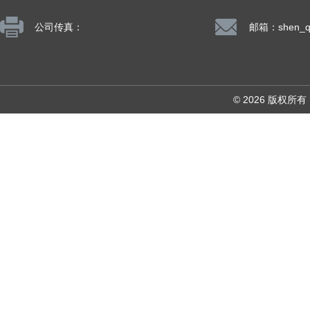
公司传真：
© 2026 版