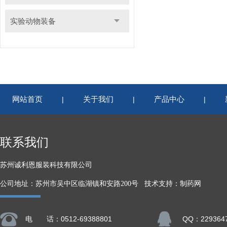
实验动物装备
网站首页
关于我们
产品中心
|
|
|
联系我们
苏州诚利恩服装科技有限公司
公司地址：苏州市吴中区临湖镇和安路200号 技术支持：
制药网
电 话：0512-69388801
QQ：229364