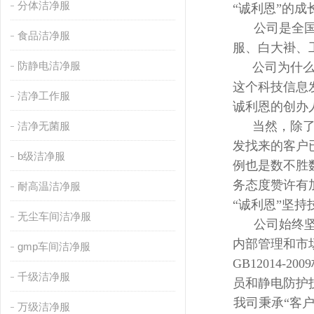
分体洁净服
“诚利恩”的成
公司是全国优
食品洁净服
服、白大褂、
防静电洁净服
公司为什
这个科技信息
洁净工作服
诚利恩的创办
当然，除
洁净无菌服
发找来的客户
b级洁净服
例也是数不胜
务态度赞许有
耐高温洁净服
“诚利恩”坚持
无尘车间洁净服
公司始终坚守
内部管理和市场服务
gmp车间洁净服
GB12014
千级洁净服
员和静电防护
我司秉承“客
万级洁净服