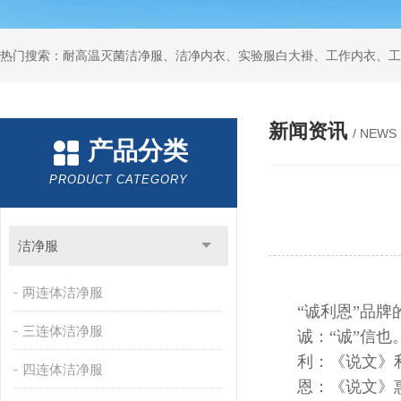
新闻资讯
/ NEWS
产品分类
PRODUCT CATEGORY
洁净服
两连体洁净服
“诚利恩”品牌
三连体洁净服
诚：“诚”信
利：《说文》
四连体洁净服
恩：《说文》