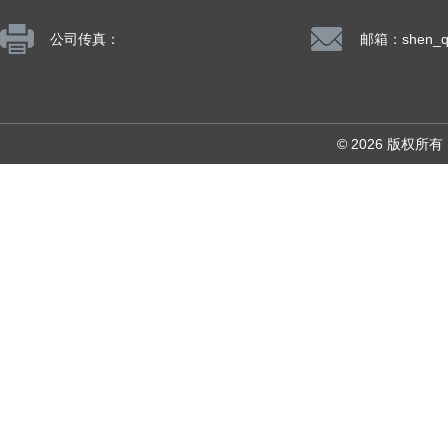
公司传真：
© 2026 版